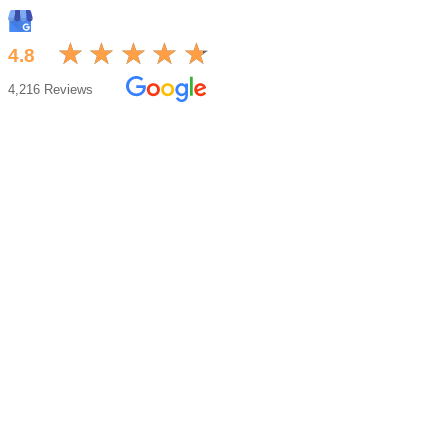
★
★
★
★
★
★
★
★
★
★
4.8
4,216 Reviews